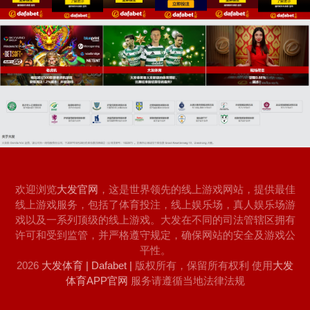
欢迎浏览
大发官网
，这是世界领先的线上游戏网站，提供最佳
线上游戏服务，包括了体育投注，线上娱乐场，真人娱乐场游
戏以及一系列顶级的线上游戏。大发在不同的司法管辖区拥有
许可和受到监管，并严格遵守规定，确保网站的安全及游戏公
平性。
2026
大发体育 | Dafabet |
版权所有，保留所有权利 使用
大发
体育APP官网
服务请遵循当地法律法规