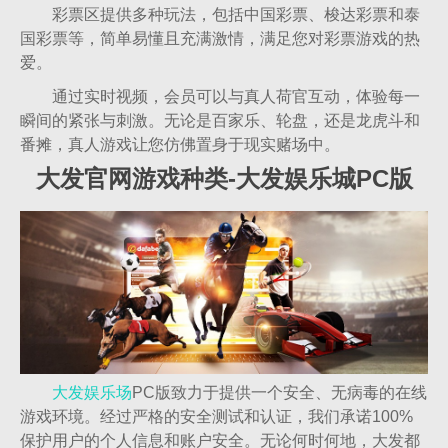
彩票区提供多种玩法，包括中国彩票、梭达彩票和泰
国彩票等，简单易懂且充满激情，满足您对彩票游戏的热
爱。
通过实时视频，会员可以与真人荷官互动，体验每一
瞬间的紧张与刺激。无论是百家乐、轮盘，还是龙虎斗和
番摊，真人游戏让您仿佛置身于现实赌场中。
大发官网游戏种类-大发娱乐城PC版
大发娱乐场
PC版致力于提供一个安全、无病毒的在线
游戏环境。经过严格的安全测试和认证，我们承诺100%
保护用户的个人信息和账户安全。无论何时何地，大发都